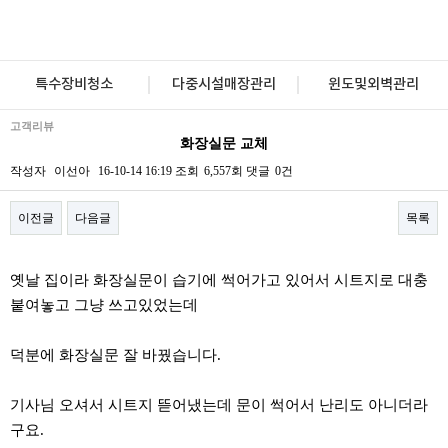
특수장비청소
다중시설매장관리
윈도및외벽관리
고객리뷰
화장실문 교체
작성자
이선아
16-10-14 16:19
조회
6,557회
댓글
0건
이전글
다음글
목록
본문
옛날 집이라 화장실문이 습기에 썩어가고 있어서 시트지로 대충
붙여놓고 그냥 쓰고있었는데
덕분에 화장실문 잘 바꿨습니다.
기사님 오셔서 시트지 뜯어냈는데 문이 썩어서 난리도 아니더라
구요.