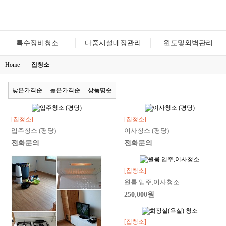
특수장비청소
다중시설매장관리
윈도및외벽관리
Home
집청소
낮은가격순
높은가격순
상품명순
[집청소]
[집청소]
입주청소 (평당)
이사청소 (평당)
전화문의
전화문의
[집청소]
원룸 입주,이사청소
250,000원
[집청소]