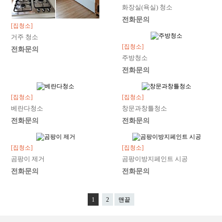
화장실(욕실) 청소
전화문의
[집청소]
거주 청소
[집청소]
전화문의
주방청소
전화문의
[집청소]
[집청소]
베란다청소
창문과창틀청소
전화문의
전화문의
[집청소]
[집청소]
곰팡이 제거
곰팡이방지페인트 시공
전화문의
전화문의
1
2
맨끝