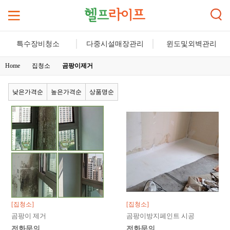
특수장비청소
다중시설매장관리
윈도및외벽관리
Home
집청소
곰팡이제거
낮은가격순
높은가격순
상품명순
[집청소]
[집청소]
곰팡이 제거
곰팡이방지페인트 시공
전화문의
전화문의