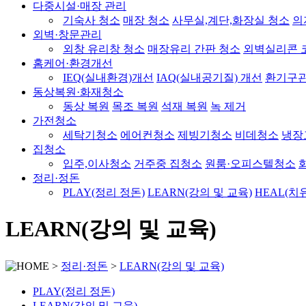
다중시설·매장 관리
기숙사 청소
매장 청소
사무실,계단,화장실 청소
의
외벽·창문관리
외창 유리창 청소
매장유리 간판 청소
외벽실리콘 
홈케어·환경개선
IEQ(실내환경)개선
IAQ(실내공기질) 개선
환기구
동상복원·화재청소
동상 복원
목조 복원
석재 복원
녹 제거
가전청소
세탁기청소
에어컨청소
제빙기청소
비데청소
냉장
집청소
입주,이사청소
거주중 집청소
원룸·오피스텔청소
정리·정돈
PLAY(정리 정돈)
LEARN(강의 및 교육)
HEAL(치
LEARN(강의 및 교육)
>
정리·정돈
>
LEARN(강의 및 교육)
PLAY(정리 정돈)
LEARN(강의 및 교육)