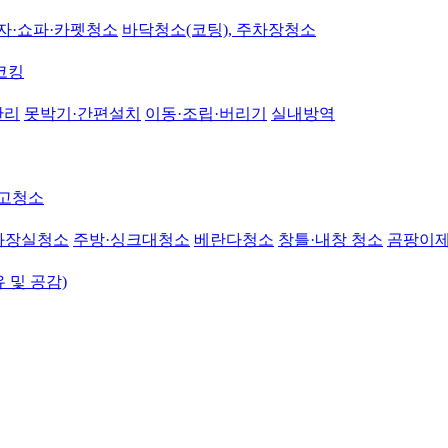
자·쇼파·카펫청소
바닥청소(코팅), 주차장청소
코킹
관리
못박기·간편설치
이동·조립·버리기
실내방역
고청소
화장실청소
주방·싱크대청소
베란다청소
창틀·내창 청소
곰팡이
유 및 공감)