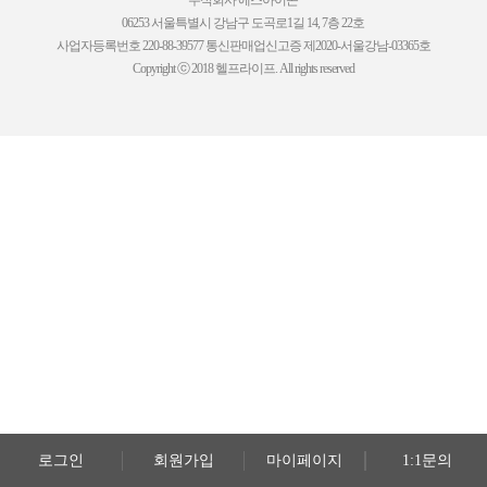
주식회사 에스아이콘
06253 서울특별시 강남구 도곡로1길 14, 7층 22호
사업자등록번호 220-88-39577 통신판매업신고증 제2020-서울강남-03365호
Copyright ⓒ 2018 헬프라이프. All rights reserved
로그인
회원가입
마이페이지
1:1문의