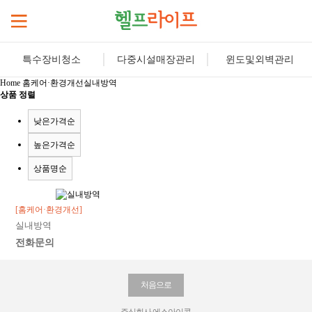
특수장비청소
다중시설매장관리
윈도및외벽관리
Home
홈케어·환경개선
실내방역
상품 정렬
낮은가격순
높은가격순
상품명순
[홈케어·환경개선]
실내방역
전화문의
처음으로